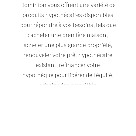
Dominion vous offrent une variété de
produits hypothécaires disponibles
pour répondre à vos besoins, tels que
: acheter une première maison,
acheter une plus grande propriété,
renouveler votre prêt hypothécaire
existant, refinancer votre
hypothèque pour libérer de l’équité,
acheter des propriétés
d’investissement, acheter un chalet
ou louer de l’équipement pour votre
entreprise. Nos courtiers
hypothécaires sont des experts dans
leur domaine et plusieurs d’entre eux