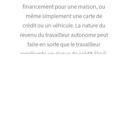
financement pour une maison, ou
même simplement une carte de
crédit ou un véhicule. La nature du
revenu du travailleur autonome peut
faire en sorte que le travailleur
représente un risque de crédit élevé,
même s’il possède une source de
revenu plus stable que ceux
travaillant de 9 à 5 pour un
employeur.
Heureusement, plusieurs prêteurs
hypothécaires canadiens
commencent à comprendre