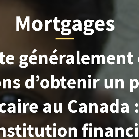
Mortgages
iste généralement
ns d’obtenir un p
aire au Canada :
nstitution financ