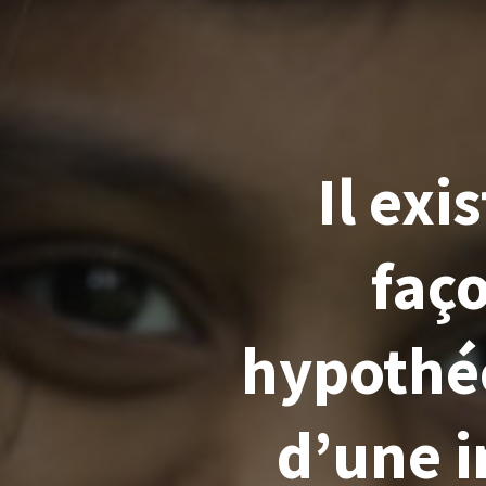
Il ex
faço
hypothéc
d’une i