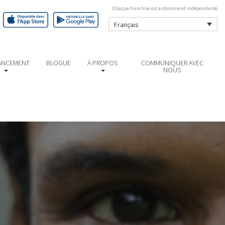
Chaque franchise est autonome et indépendante
Français
ANCEMENT
BLOGUE
À PROPOS
COMMUNIQUER AVEC
NOUS