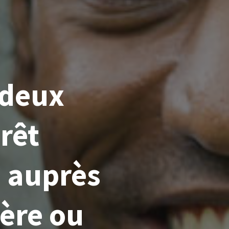
 deux
rêt
 auprès
ière ou